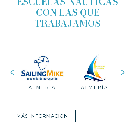
ESCUELAS NÁUTICAS
CON LAS QUE
TRABAJAMOS
NQUE-
L-
-
LA
-
ALMERÍA
ALMERÍA
(
ON-
AS-
DA
MÁS INFORMACIÓN